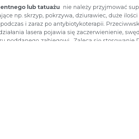
entnego lub tatuażu
nie należy przyjmować su
ce np. skrzyp, pokrzywa, dziurawiec, duże ilości
podczas i zaraz po antybiotykoterapii. Przeciwws
ziałania lasera pojawia się zaczerwienienie, swędz
aru poddanego zabiegowi. Zaleca się stosowanie
 Konieczna jest ochrona przed słońcem, unikanie 
, w tym przeciwwskazania oraz zalecenia pozab