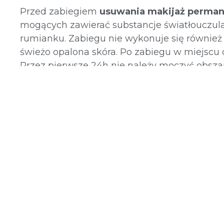
Przed zabiegiem
usuwania makijaż perman
mogących zawierać substancje światłouczulają
rumianku. Zabiegu nie wykonuje się również 
świeżo opalona skóra. Po zabiegu w miejscu d
Przez pierwsze 24h nie należy moczyć obsz
piance i natłuszczanie np. kremem Lipobase.
samoopalaczy. Szczegóły dotyczące zabiegu
są podczas bezpośredniej konsultacji.
Przeciwwskazania:
Ciąża i karmienie piersią
Świeżo opalona skóra
Skóra bardzo wrażliwa
Rozrusznik serca
Choroby nowotworowe
Choroby tkanki łącznej