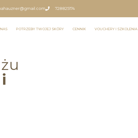
inahauzner@gmail.com
728825174
 NAS
POTRZEBY TWOJEJ SKÓRY
CENNIK
VOUCHERY I SZKOLENIA
ażu
o
i