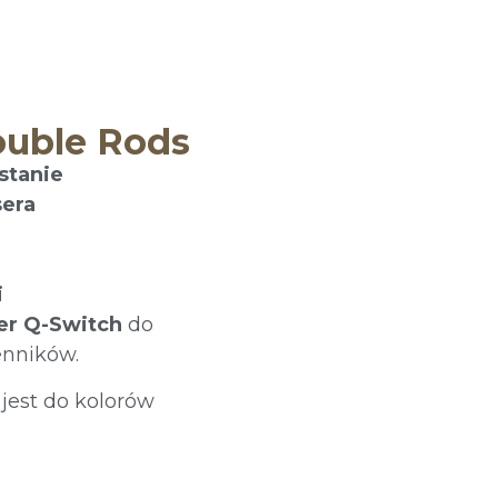
ouble Rods
stanie
sera
i
.er Q-Switch
do
enników.
 jest do kolorów