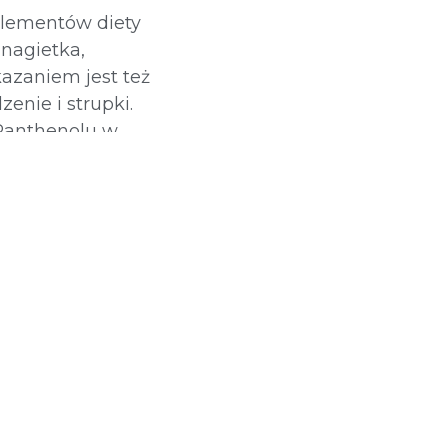
plementów diety
 nagietka,
kazaniem jest też
enie i strupki.
 Panthenolu w
solarium i
iegowe omawiane