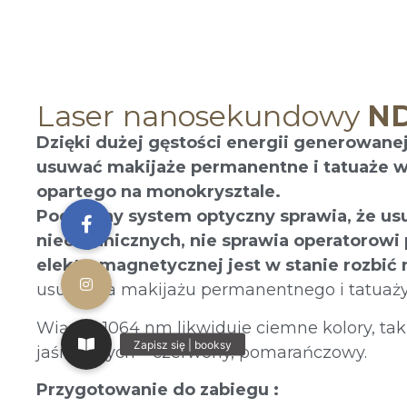
Laser nanosekundowy
ND
Dzięki dużej gęstości energii generowane
usuwać makijaże permanentne i tatuaże w 
opartego na monokrysztale.
Podwójny system optyczny sprawia, że us
nieorganicznych, nie sprawia operatorow
elektromagnetycznej jest w stanie rozbić
usuwania makijażu permanentnego i tatuaży 
Wiązka 1064 nm likwiduje ciemne kolory, taki
jaśniejszych – czerwony, pomarańczowy.
Przygotowanie do zabiegu :