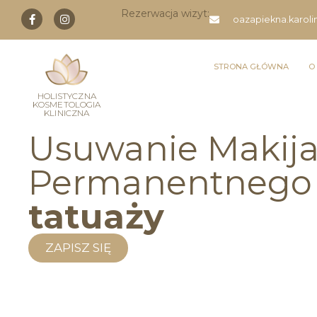
Rezerwacja wizyt:
oazapiekna.karol
STRONA GŁÓWNA
O
HOLISTYCZNA
KOSMETOLOGIA
KLINICZNA
Usuwanie Makij
Permanentneg
tatuaży
ZAPISZ SIĘ