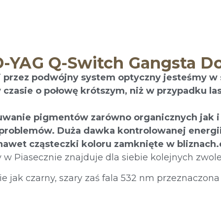
-YAG Q-Switch Gangsta D
j przez podwójny system optyczny jesteśmy w 
czasie o połowę krótszym, niż w przypadku la
uwanie pigmentów zarówno organicznych jak i
i problemów. Duża dawka kontrolowanej energi
 nawet cząsteczki koloru zamknięte w bliznach
w Piasecznie znajduje dla siebie kolejnych zwol
e jak czarny, szary zaś fala 532 nm przeznaczona