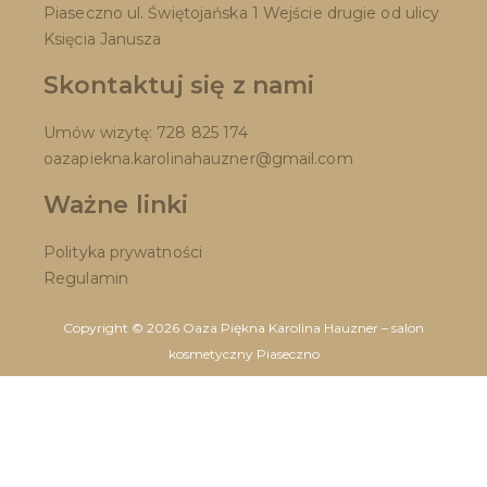
Piaseczno ul. Świętojańska 1 Wejście drugie od ulicy
Księcia Janusza
Skontaktuj się z nami
Umów wizytę: 728 825 174
oazapiekna.karolinahauzner@gmail.com
Ważne linki
Polityka prywatności
Regulamin
Copyright © 2026 Oaza Piękna Karolina Hauzner – salon
kosmetyczny Piaseczno