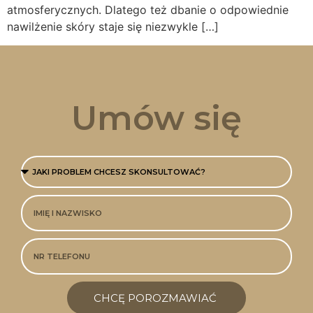
atmosferycznych. Dlatego też dbanie o odpowiednie
nawilżenie skóry staje się niezwykle […]
Umów się
CHCĘ POROZMAWIAĆ