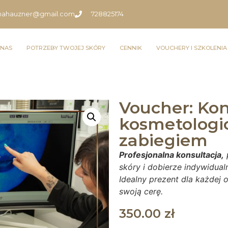
inahauzner@gmail.com
728825174
 NAS
POTRZEBY TWOJEJ SKÓRY
CENNIK
VOUCHERY I SZKOLENIA
Voucher: Kon
kosmetologi
zabiegiem
Profesjonalna konsultacja,
skóry i dobierze indywidua
Idealny prezent dla każdej
swoją cerę.
350.00
zł