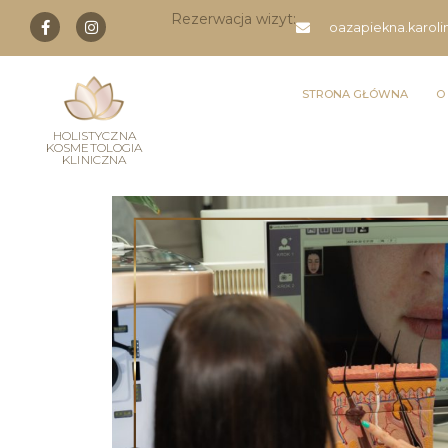
Rezerwacja wizyt:
oazapiekna.karol
STRONA GŁÓWNA
O
HOLISTYCZNA
KOSMETOLOGIA
KLINICZNA