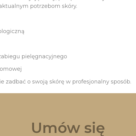
 aktualnym potrzebom skóry.
ologiczną
zabiegu pielęgnacyjnego
 domowej
nie zadbać o swoją skórę w profesjonalny sposób.
Umów się