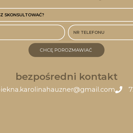
CHCĘ POROZMAWIAĆ
bezpośredni kontakt
iekna.karolinahauzner@gmail.com
7