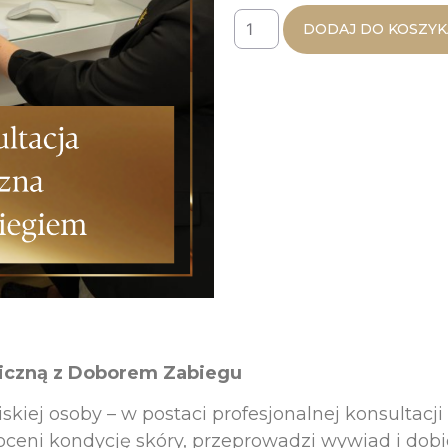
DODAJ DO KOSZYK
giczną z Doborem Zabiegu
bliskiej osoby – w postaci profesjonalnej konsultac
ceni kondycję skóry, przeprowadzi wywiad i dob