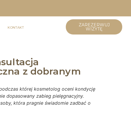
ZAREZERWUJ
KONTAKT
WIZYTĘ
sultacja
czna z dobranym
podczas której kosmetolog oceni kondycję
lnie dopasowany zabieg pielęgnacyjny.
 osoby, która pragnie świadomie zadbać o