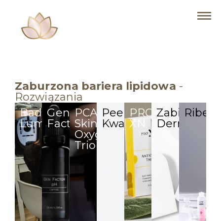
Zaburzona bariera lipidowa
-
Rozwiązania
Badanie
Gen
PCA
Peelingi
PRO
Zabiegi
Ribesk
Lumiscan
Factor
Skin
Kwasowe
XN
Dermaques
Oxygenating
Trio