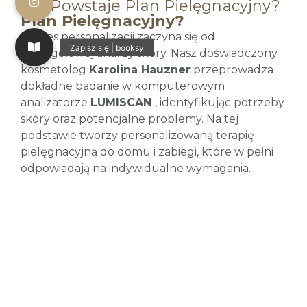
Jak Powstaje Plan Pielęgnacyjny?
Plan Pielęgnacyjny?
Proces personalizacji zaczyna się od
szczegółowej analizy skóry. Nasz doświadczony
kosmetolog
Karolina
Hauzner
przeprowadza
dokładne badanie w komputerowym
analizatorze
LUMISCAN
,
identyfikując potrzeby
skóry oraz potencjalne problemy. Na tej
podstawie
tworzy personalizowaną terapię
pielęgnacyjną do
domu
i
zabiegi, które w pełni
odpowiadają na indywidualne wymagania.
Zamów personalizowaną pielęgnację