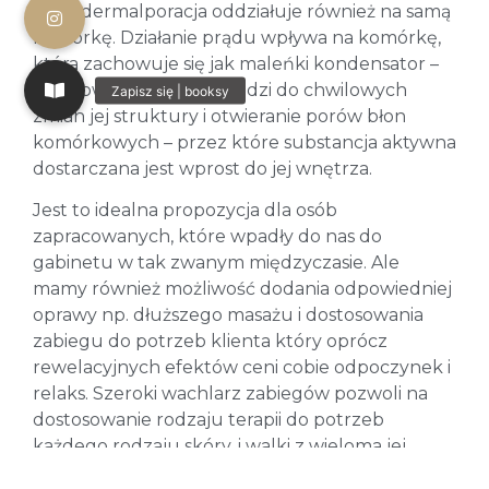
Transdermalporacja oddziałuje również na samą
komórkę. Działanie prądu wpływa na komórkę,
która zachowuje się jak maleńki kondensator –
naładowuje się co prowadzi do chwilowych
zmian jej struktury i otwieranie porów błon
komórkowych – przez które substancja aktywna
dostarczana jest wprost do jej wnętrza.
Jest to idealna propozycja dla osób
zapracowanych, które wpadły do nas do
gabinetu w tak zwanym międzyczasie. Ale
mamy również możliwość dodania odpowiedniej
oprawy np. dłuższego masażu i dostosowania
zabiegu do potrzeb klienta który oprócz
rewelacyjnych efektów ceni cobie odpoczynek i
relaks. Szeroki wachlarz zabiegów pozwoli na
dostosowanie rodzaju terapii do potrzeb
każdego rodzaju skóry, i walki z wieloma jej
defektami. Duża ilość wprowadzanych